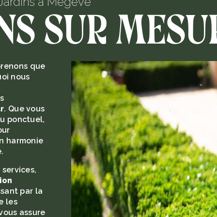
 Jardins à Megève
ns sur mesu
prenons que
uoi nous
s
r
. Que vous
u ponctuel,
our
en harmonie
.
services,
ion
sant par la
e les
 vous assure