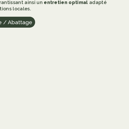
arantissant ainsi un
entretien optimal
adapté
tions locales.
e / Abattage