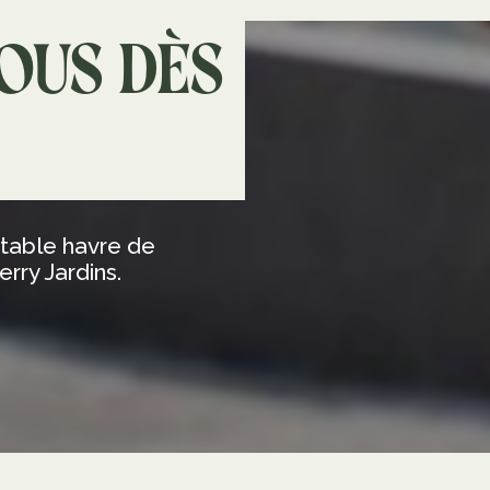
ous dès
itable havre de
rry Jardins.