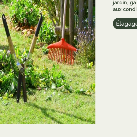
jardin, g
aux condi
Élagag