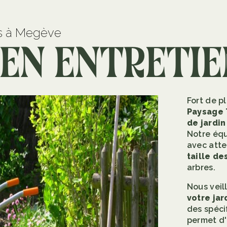
ns à Megève
 en entretie
Fort de p
Paysage 
de jardin
Notre équ
avec atte
taille de
arbres.
Nous veil
votre jar
des spéci
permet d'